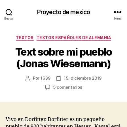
Proyecto de mexico
Buscar
Menú
Categorías
TEXTOS
TEXTOS ESPAÑOLES DE ALEMANIA
Text sobre mi pueblo
(Jonas Wiesemann)
Por
1639
15. diciembre 2019
Autor
Fecha
de
de
en
5 comentarios
la
la
Text
entrada
entrada
sobre
mi
pueblo
(Jonas
Vivo en Dorfitter. Dorfitter es un pequeño
Wiesemann)
pueblo de 900 habitantes en Hessen. Kassel está