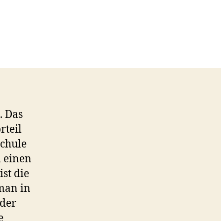
n
as
eben
n
exiko-
tadt
. Das
rteil
Schule
 einen
st die
 man in
 der
e