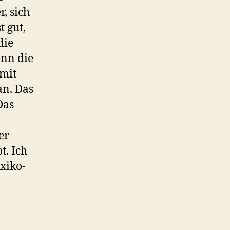
r, sich
 gut,
die
enn die
 mit
an. Das
Das
er
t. Ich
xiko-