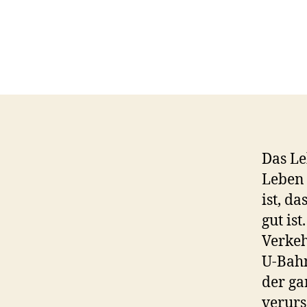
Das Le
Leben 
ist, d
gut is
Verkeh
U-Bahn
der ga
verurs