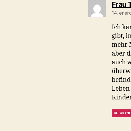
Frau 
14. ener
Ich ka
gibt, 
mehr M
aber d
auch w
überwi
befind
Leben 
Kinder
RESPON