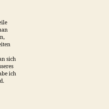
eile
 man
n,
eiten
n sich
sseres
abe ich
d.