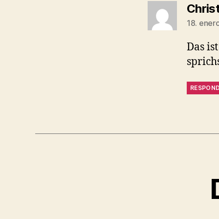
Chris
18. ener
Das is
sprich
RESPON