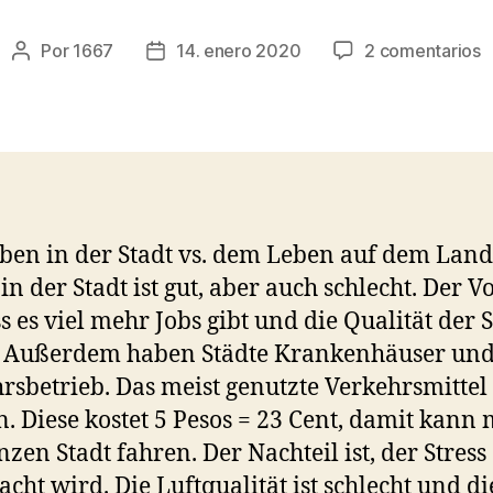
e
Por
1667
14. enero 2020
2 comentarios
Autor
Fecha
D
de
de
L
la
la
i
entrada
entrada
M
S
ben in der Stadt vs. dem Leben auf dem Land
in der Stadt ist gut, aber auch schlecht. Der Vo
ass es viel mehr Jobs gibt und die Qualität der 
t. Außerdem haben Städte Krankenhäuser und
rsbetrieb. Das meist genutzte Verkehrsmittel i
. Diese kostet 5 Pesos = 23 Cent, damit kann
nzen Stadt fahren. Der Nachteil ist, der Stress
acht wird. Die Luftqualität ist schlecht und di