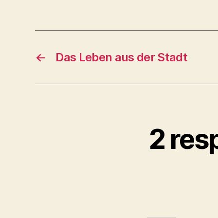
←
Das Leben aus der Stadt
2 res