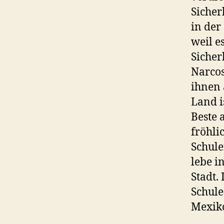
Sicherh
in der
weil es
Sicher
Narcos
ihnen 
Land i
Beste 
fröhli
Schule
lebe i
Stadt.
Schule
Mexiko