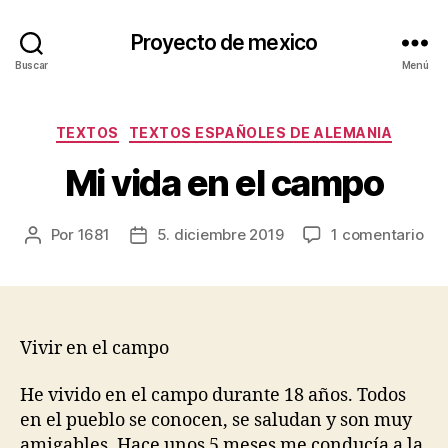
Proyecto de mexico
Buscar
Menú
Categorías
TEXTOS
TEXTOS ESPAÑOLES DE ALEMANIA
Mi vida en el campo
en
Por
1681
5. diciembre 2019
1 comentario
Autor
Fecha
Mi
de
de
vid
la
la
en
entrada
entrada
el
ca
Vivir en el campo
He vivido en el campo durante 18 años. Todos
en el pueblo se conocen, se saludan y son muy
amigables. Hace unos 5 meses me conducía a la