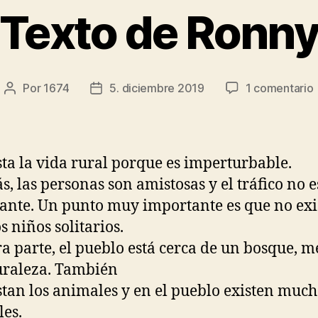
Texto de Ronn
Por
1674
5. diciembre 2019
1 comentario
Autor
Fecha
de
de
la
la
entrada
entrada
ta la vida rural porque es imperturbable.
, las personas son amistosas y el tráfico no e
nte. Un punto muy importante es que no exi
 niños solitarios.
ra parte, el pueblo está cerca de un bosque, m
uraleza. También
tan los animales y en el pueblo existen much
es.