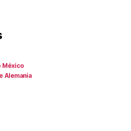
s
e México
de Alemania