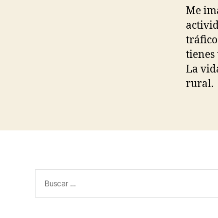
Me ima
activi
tráfic
tienes
La vid
rural.
Buscar: