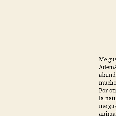
Me gus
Además
abunda
muchos
Por ot
la nat
me gus
animal